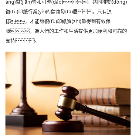
áng)監(jiān)管和引導(dǎo)，共同推動(dòng)
復(fù)印紙行業(yè)的健康發(fā)展。只有這
樣，才能讓復(fù)印紙質(zhì)量得到有效保
障，為人們的工作和生活提供更加便利和可靠的
支持。