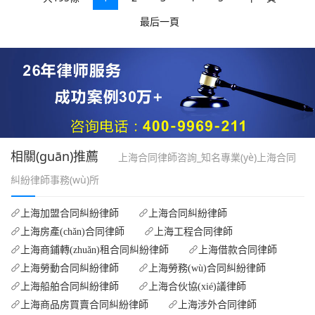
最后一頁
相關(guān)推薦
上海合同律師咨詢_知名專業(yè)上海合同
糾紛律師事務(wù)所
上海加盟合同糾紛律師
上海合同糾紛律師
上海房產(chǎn)合同律師
上海工程合同律師
上海商鋪轉(zhuǎn)租合同糾紛律師
上海借款合同律師
上海勞動合同糾紛律師
上海勞務(wù)合同糾紛律師
上海船舶合同糾紛律師
上海合伙協(xié)議律師
上海商品房買賣合同糾紛律師
上海涉外合同律師