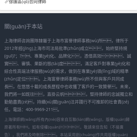
徐匯區(qū)合同律師
關(guān)于本站
上海律師咨詢團隊隸屬于上海市富譽律師事務(wù)所，律所于
2012年經(jīng)上海市司法局批準(zhǔn)成立，始終堅持規
(guī)?；?、專業(yè)化、品牌化，憑借高效、誠
實、審慎、果斷的態(tài)度，滿足客戶對專業(yè)化和
綜合性高端法律服務(wù)的需求，做到在專業(yè)領(lǐng)域的精準
(zhǔn)定位。上海富譽律師事務(wù)所不但與客戶共同成
長，在悠悠十載的成長歷程中也收獲了客戶的一致贊譽。未來，
我們將一如既往，直掛云帆，堅持律師的忠誠獨立和
勤勉盡責(zé)，持續(xù)關(guān)注并踐行不可推卸的社會責(zé)
任。電話：400-9969-211。
上海律師網(wǎng)所有內(nèi)容來自互聯(lián)網(wǎng)，版權(quán)歸
原著所有。如有侵權(quán)，敬請來信告知（不接廣
告），我們將及時刪除。本站采用創(chuàng)作共用版權(quán)