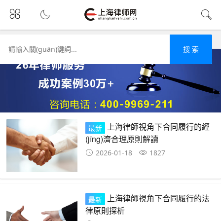
首頁
合同
搜 索
上海律師視角下合同履行的經
最新
(jīng)濟合理原則解讀
2026-01-18
1827
上海律師視角下合同履行的法
最新
律原則探析