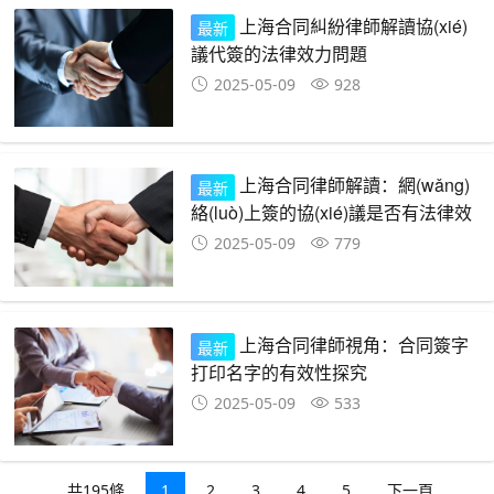
上海合同糾紛律師解讀協(xié)
最新
議代簽的法律效力問題
2025-05-09
928
上海合同律師解讀：網(wǎng)
最新
絡(luò)上簽的協(xié)議是否有法律效
力
2025-05-09
779
上海合同律師視角：合同簽字
最新
打印名字的有效性探究
2025-05-09
533
共195條
1
2
3
4
5
下一頁