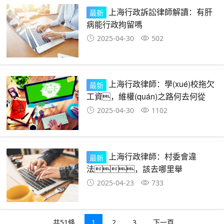
上海行政訴訟律師解讀：有肝
最新
病能行政拘留嗎
2025-04-30
502
上海行政律師：學(xué)校拖欠
最新
工資，維權(quán)之路何去何從
2025-04-30
1102
上海行政律師：村委會違
最新
法，該去哪里舉
報？
2025-04-23
733
共51條
1
2
3
下一頁