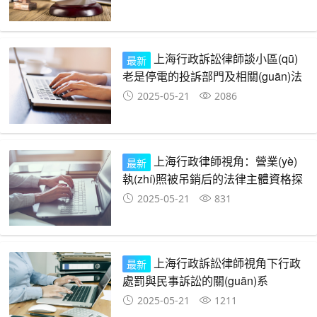
上海行政訴訟律師談小區(qū)
最新
老是停電的投訴部門及相關(guān)法
律問題
2025-05-21
2086
上海行政律師視角：營業(yè)
最新
執(zhí)照被吊銷后的法律主體資格探
究
2025-05-21
831
上海行政訴訟律師視角下行政
最新
處罰與民事訴訟的關(guān)系
2025-05-21
1211