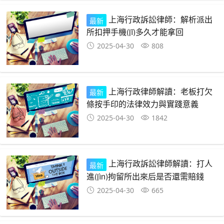
上海行政訴訟律師：解析派出
最新
所扣押手機(jī)多久才能拿回
2025-04-30
808
上海行政律師解讀：老板打欠
最新
條按手印的法律效力與實踐意義
2025-04-30
1842
上海行政訴訟律師解讀：打人
最新
進(jìn)拘留所出來后是否還需賠錢
2025-04-30
665