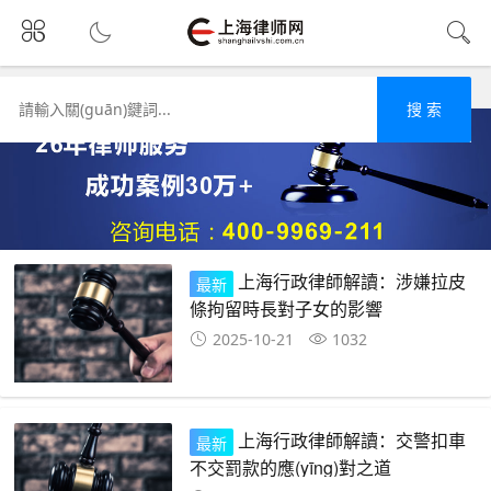
首頁
行政
搜 索
上海行政律師解讀：涉嫌拉皮
最新
條拘留時長對子女的影響
2025-10-21
1032
上海行政律師解讀：交警扣車
最新
不交罰款的應(yīng)對之道