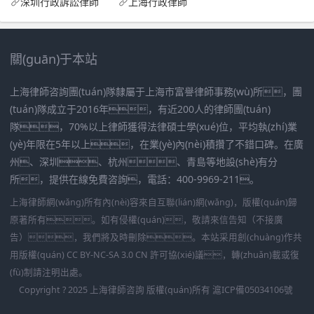
深圳行政訴訟律師
上海行政律師
關(guān)于本站
上海律師咨詢團(tuán)隊隸屬于上海市富譽律師事務(wù)所，團
(tuán)隊成立于2016年，有近200人的律師團(tuán)
隊，70%以上律師獲得法律碩士學(xué)位，平均執(zhí)業
(yè)年限在5年以上，在業(yè)內(nèi)積攢了不錯口碑。在廣
州、深圳、杭州、青島等地設(shè)有分
所，提供在線免費咨詢，電話：400-9969-211。
上海律師網(wǎng)所有內(nèi)容來自互聯(lián)網(wǎng)，版權(quán)歸
原著所有。如有侵權(quán)，敬請來信告知（不接廣
告），我們將及時刪除。本站采用創(chuàng)作共
用版權(quán) CC BY-NC-SA 3.0 CN 許可協(xié)議，轉(zhuǎn)載或復
(fù)制請注明出處。
Copyright ? 2025 上海律師咨詢 版權(quán)所有
滬ICP備05034106號