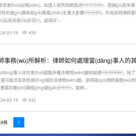
常常會(huì)出現(xiàn)，如證人突然改變證詞、證據(jù)丟失
)案件的進(jìn)展和結(jié)果產(chǎn)生重大影響。作為崇明律師
duì)這些突發(fā)狀況，處理好...
24-03-19
439
(wù)所解析：律師如何處理當(dāng)事人的其他法律問(wèn)題和疑慮
(dāng)事人往往會(huì)面臨多種法律問(wèn)題和疑慮，除
還可能涉及其他領(lǐng)域的法律問(wèn)題。崇明區(qū)律師事務(wù)
的實(shí)踐經(jīng)驗(yàn)，能夠...
24-03-19
542
共8條
1