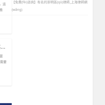
【免費(fèi)咨詢】有名的崇明區(qū)律師_上海律師網
等，這
(wǎng)
事務
？
了當
所需要