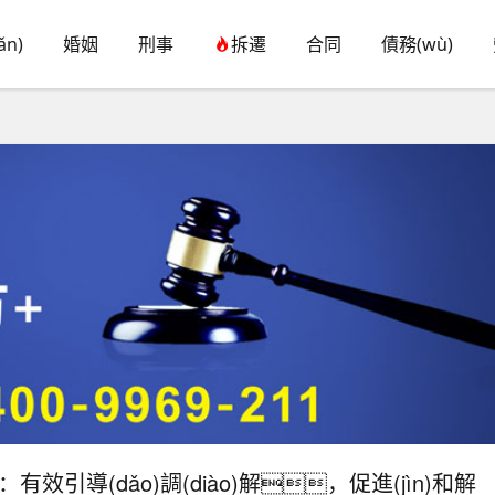
ǎn)
婚姻
刑事
拆遷
合同
債務(wù)
效引導(dǎo)調(diào)解，促進(jìn)和解