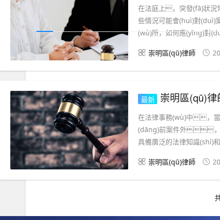
在法庭上，突發(fā)狀況
些情況可能會(huì)對(duì
(wù)所，如何應(yīng)對(
崇明區(qū)律師
20
崇明區(qū)律師事務
最新
在法律事務(wù)中，當
(dāng)前案件外，
具備廣泛的法律知識(shí)和豐富
崇明區(qū)律師
20