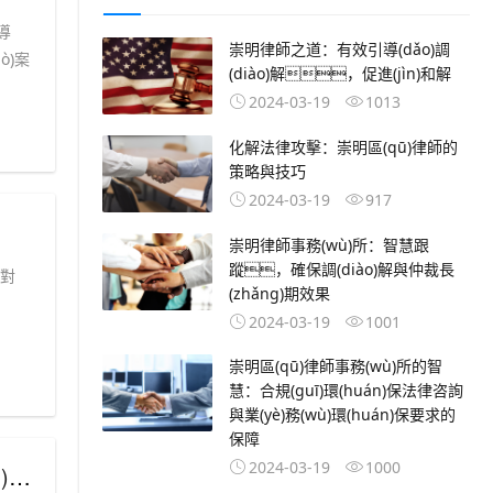
導
崇明律師之道：有效引導(dǎo)調
ò)案
(diào)解，促進(jìn)和解
2024-03-19
1013
化解法律攻擊：崇明區(qū)律師的
策略與技巧
2024-03-19
917
崇明律師事務(wù)所：智慧跟
蹤，確保調(diào)解與仲裁長
擊對
(zhǎng)期效果
2024-03-19
1001
崇明區(qū)律師事務(wù)所的智
慧：合規(guī)環(huán)保法律咨詢
與業(yè)務(wù)環(huán)保要求的
保障
2024-03-19
1000
果