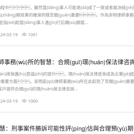
uò)程中，雖然當(dāng)事人可能達(dá)成了一致或者裁決結(jié
，但長(zhǎng)期效果的確保同樣至關(guān)重要。作為崇明律師事務(
xié)助當(dāng)事人進(jìn)行后續(xù)跟蹤...
24-03-19
1001
ù)所的智慧：合規(guī)環(huán)保法律咨詢與業(yè)務(wù)環(huán)保要求的保
huán)境保護(hù)意識(shí)的提升，環(huán)保法律逐漸成為企業(yè)經
可忽視的重要方面。崇明區(qū)律師事務(wù)所在此起到了至關(guān)重
提供合規(guī)的環(huán)保法律咨詢...
24-03-19
1000
：刑事案件勝訴可能性評(píng)估與合理預(yù)期提供