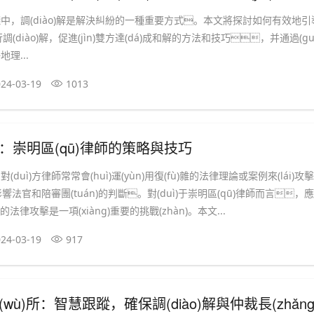
)踐中，調(diào)解是解決糾紛的一種重要方式。本文將探討如何有效地引
ìn)行調(diào)解，促進(jìn)雙方達(dá)成和解的方法和技巧，并通過(gu
理...
24-03-19
1013
：崇明區(qū)律師的策略與技巧
uì)方律師常常會(huì)運(yùn)用復(fù)雜的法律理論或案例來(lái)攻
影響法官和陪審團(tuán)的判斷。對(duì)于崇明區(qū)律師而言，應
方律師的法律攻擊是一項(xiàng)重要的挑戰(zhàn)。本文...
24-03-19
917
ù)所：智慧跟蹤，確保調(diào)解與仲裁長(zhǎng)期效