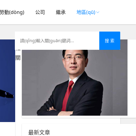
勞動(dòng)
公司
繼承
地區(qū)
搜 索
相
關
最新文章