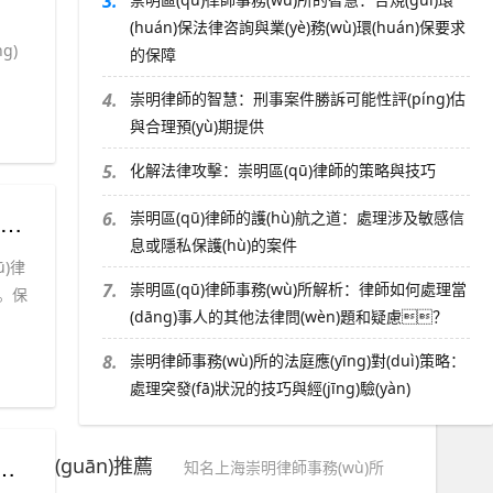
3.
(huán)保法律咨詢與業(yè)務(wù)環(huán)保要求
g)
的保障
4.
崇明律師的智慧：刑事案件勝訴可能性評(píng)估
與合理預(yù)期提供
5.
化解法律攻擊：崇明區(qū)律師的策略與技巧
件
6.
崇明區(qū)律師的護(hù)航之道：處理涉及敏感信
息或隱私保護(hù)的案件
)律
7.
崇明區(qū)律師事務(wù)所解析：律師如何處理當
。保
(dāng)事人的其他法律問(wèn)題和疑慮？
8.
崇明律師事務(wù)所的法庭應(yīng)對(duì)策略：
處理突發(fā)狀況的技巧與經(jīng)驗(yàn)
(guān)推薦
知名上海崇明律師事務(wù)所