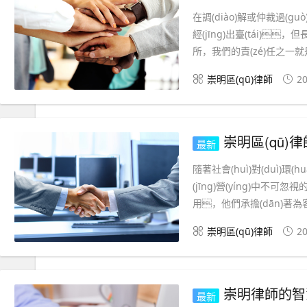
在調(diào)解或仲裁過(g
經(jīng)出臺(tái)
所，我們的責(zé)任之一就是協(
崇明區(qū)律師
20
崇明區(qū)律師事務(w
最新
隨著社會(huì)對(duì)環(
(jīng)營(yíng)中不
用，他們承擔(dān)著為客戶
崇明區(qū)律師
20
崇明律師的智慧
最新