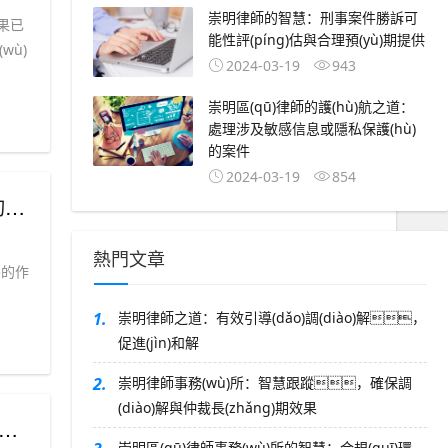
崇明律師的智慧：刑事案件勝訴可
)果已
能性評(píng)估與合理預(yù)期提供
wù)
2024-03-19
943
崇明區(qū)律師的護(hù)航之道：
處理涉及敏感信息或隱私保護(hù)
的案件
2024-03-19
854
障
熱門文章
要的作
1.
崇明律師之道：有效引導(dǎo)調(diào)解，
促進(jìn)和解
2.
崇明律師事務(wù)所：智慧跟蹤，確保調
(diào)解與仲裁長(zhǎng)期效果
崇明區(qū)律師事務(wù)所的智慧：合規(guī)環