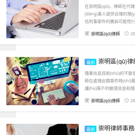
在崇明區(qū)，律師在代理刑
(dāng)事人提供合理的預
估刑事案件的勝訴可能性
崇明區(qū)律師
20
崇明區(qū)律
最新
隨著信息技術(shù)的不斷
師在處理此類案件時(shí)需
護(hù)客戶的敏感信息和隱私權
崇明區(qū)律師
20
崇明律師事務(wù)所的
最新