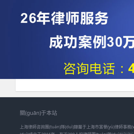
關(guān)于本站
上海律師咨詢團(tuán)隊(duì)隸屬于上海市富譽(yù)律師事務(