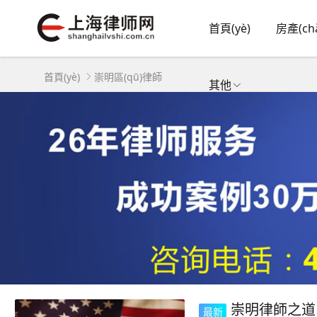
首頁(yè)
房產(ch
首頁(yè)
崇明區(qū)律師
其他
崇明律師之道：有
最新