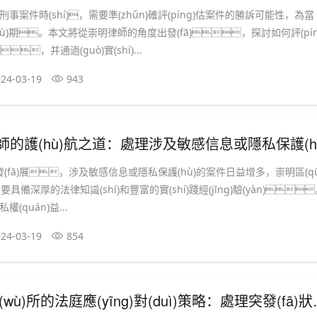
事案件時(shí)，需要準(zhǔn)確評(píng)估案件的勝訴可能性，為當
(yù)期。本文將從崇明律師的角度出發(fā)，探討如何評(pín
，并通過(guò)實(shí)...
24-03-19
943
師的護(hù)航之道：處理涉及敏感信息或隱私保護(hù)的案
發(fā)展，涉及敏感信息或隱私保護(hù)的案件日益增多，崇明區(qū
要具備深厚的法律知識(shí)和豐富的實(shí)踐經(jīng)驗(yàn)
(quán)益...
24-03-19
854
法庭應(yīng)對(duì)策略：處理突發(fā)狀況的技巧與經(jīng)驗(yàn)