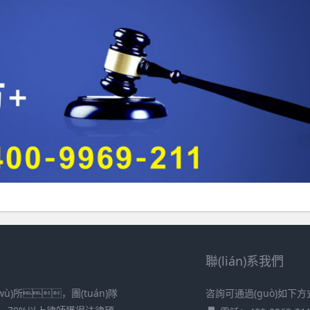
聯(lián)系我們
wù)所，團(tuán)隊
咨詢可通過(guò)如下方