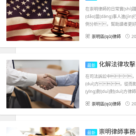
在崇明律師的日常實(shí
(dǎo)當(dāng)事人進(j
例分析，幫助讀者更好地
崇明區(qū)律師
20
化解法律攻擊
最新
在司法訴訟中，對(d
(duì)方，從而
(yīng)對(duì)對(duì)
崇明區(qū)律師
20
崇明律師事務(w
最新