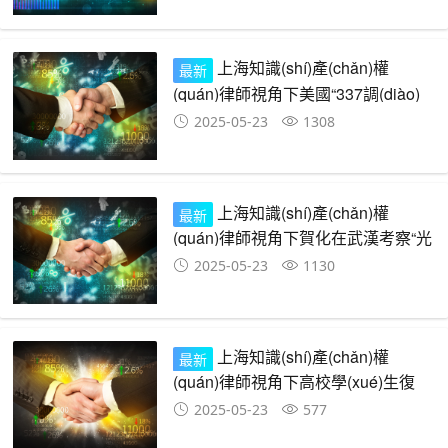
上海知識(shí)產(chǎn)權
最新
(quán)律師視角下美國“337調(diào)
查”緊盯中國企業(yè)的原因剖析
2025-05-23
1308
上海知識(shí)產(chǎn)權
最新
(quán)律師視角下賀化在武漢考察“光
博會(huì)”知識(shí)產(chǎn)權(quán)
2025-05-23
1130
保護(hù)工作服務(wù)臺(tái)的啟示
上海知識(shí)產(chǎn)權
最新
(quán)律師視角下高校學(xué)生復
(fù)印教材背后的知識(shí)產(chǎn)權
2025-05-23
577
(quán)問題探討