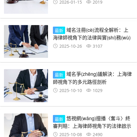
析與啟示
2026-01-15
2019
域名注冊(cè)流程全解析：上
最新
海律師視角下的法律與實(shí)務(wù)
考量
2025-10-26
3107
域名爭(zhēng)議解決：上海律
最新
師視角下的多元路徑剖析
2025-10-10
1029
悠視網(wǎng)擅播〈奮斗〉終
最新
審判賠：上海律師視角下的法律啟示
2025-10-08
2490