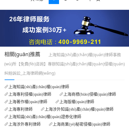
相關(guān)推薦
上海知識(shí)產(chǎn)權(quán)律師事務
(wù)所【免費(fèi)咨詢】專辦知識(shí)產(chǎn)權(quán)侵權(quán)
糾紛訴訟_上海律師網(wǎng)
上海知識(shí)產(chǎn)權(quán)律師
上海專利侵權(quán)律師
上海商標(biāo)侵權(quán)律師
上海著作權(quán)律師
上海版權(quán)律師
上海專利律師
上海涉外知識(shí)產(chǎn)權(quán)律師
上海知識(shí)產(chǎn)權(quán)證券化律師
上海涉外專利律師
上海商業(yè)秘密侵權(quán)律師