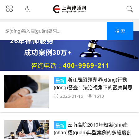
首頁
知識(shí)產(chǎn)權(quán)
搜 索
浙江局紹興專項(xiàng)行動
最新
(dòng)督查：法治視角下的觀察與思
考
2026-01-16
1613
云南高院2010年知識(shí)產
最新
(chǎn)權(quán)典型案例的多維度剖