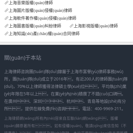
上海音樂版權(quán)律師
上海圖片版權(quán)侵權(quán)律師
上海軟件著作權(quán)侵權(quán)律師
上海圖書版權(quán)糾紛律師
上海影視版權(quán)律師
上海知識(shí)產(chǎn)權(quán)合同律師
關(guān)于本站
上海律師咨詢團(tuán)隊(duì)隸屬于上海市富譽(yù)律師事務(wù)
所，團(tuán)隊(duì)成立于2016年，有近200人的律師團(tuán)隊
(duì)，70%以上律師獲得法律碩士學(xué)位，平均執(zhí)業
(yè)年限在5年以上，在業(yè)內(nèi)積攢了不錯(cuò)口碑。
在廣州、深圳、杭州、青島等地設(shè)有分
所，提供在線免費(fèi)咨詢，電話：400-9969-211。
上海律師網(wǎng)所有內(nèi)容來自互聯(lián)網(wǎng)，版權
(quán)歸原著所有。如有侵權(quán)，敬請(qǐng)來信告知（不