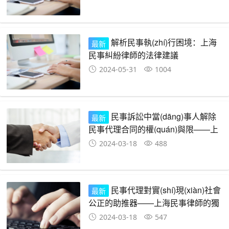
解析民事執(zhí)行困境：上海
最新
民事糾紛律師的法律建議
2024-05-31
1004
民事訴訟中當(dāng)事人解除
最新
民事代理合同的權(quán)與限——上
海民事訴訟律師的視角
2024-03-18
488
民事代理對實(shí)現(xiàn)社會
最新
公正的助推器——上海民事律師的獨
(dú)特視角
2024-03-18
547