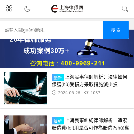
首頁
民事
搜 索
上海民事律師解析：法律如何
最新
保護(hù)受損方采取措施減少損
失？
2024-06-26
1037
上海民事糾紛律師解析：追索
最新
賠償費(fèi)用是否可作為賠償?shù)囊