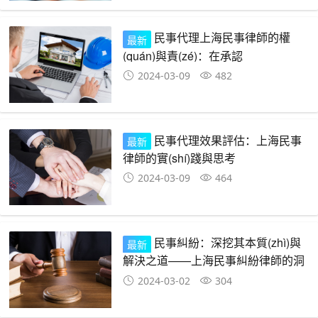
民事代理上海民事律師的權
最新
(quán)與責(zé)：在承認
(rèn)、放棄、變更訴訟請求
2024-03-09
482
中的抉擇
民事代理效果評估：上海民事
最新
律師的實(shí)踐與思考
2024-03-09
464
民事糾紛：深挖其本質(zhì)與
最新
解決之道——上海民事糾紛律師的洞
察
2024-03-02
304