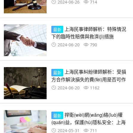
徊糠郑糠蓪`約方或侵權(quán)方
2024-06-26
714
的費(fèi)用承擔(dān)規(guī)定
上海民事律師解析：特殊情況
最新
下的臨時性賠償與救濟(jì)措施
2024-06-20
790
上海民事糾紛律師解析：受損
最新
方合作解決損失的費(fèi)用是否可作
為賠償？
2024-06-20
1162
捍衛(wèi)網(wǎng)絡(luò)權
最新
(quán)益，保護(hù)隱私安全：上海
民事律師的法律指南
2024-05-31
711