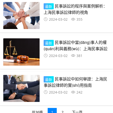
民事訴訟的程序與案例解析：
最新
上海民事訴訟律師的視角
2024-03-02
355
民事訴訟中當(dāng)事人的權
最新
(quán)利與義務(wù)：上海民事訴訟
律師的深度解析
2024-03-02
381
民事訴訟中如何舉證：上海民
最新
事訴訟律師的實(shí)用指南
2024-03-02
242
共36條
1
2
下一頁