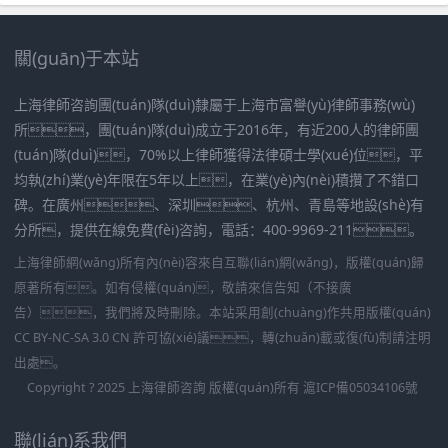
關(guān)于本站
上海律師咨詢團(tuán)隊(duì)隸屬于上海市富譽(yù)律師事務(wù)
所，團(tuán)隊(duì)成立于2016年，有近200人的律師團
(tuán)隊(duì)，70%以上律師獲得法律碩士學(xué)位，平
均執(zhí)業(yè)年限在5年以上，在業(yè)內(nèi)積攢了不錯口
碑。在廣州、深圳、杭州、青島等地設(shè)有
分所，提供在線免費(fèi)咨詢，電話：400-9969-211。
上海律師網(wǎng)所有內(nèi)容來自互聯(lián)網(wǎng)，版權(quán)歸
原著所有。如有侵權(quán)，敬請來信告知（不接廣
告），我們將及時刪除。本站采用創(chuàng)作共用版權(quán)
CC BY-NC-SA 3.0 CN 許可協(xié)議，轉(zhuǎn)載或復(fù)制請注明
出處。
Copyright ? 2025 上海律師咨詢 版權(quán)所有
滬ICP備05034106號
聯(lián)系我們