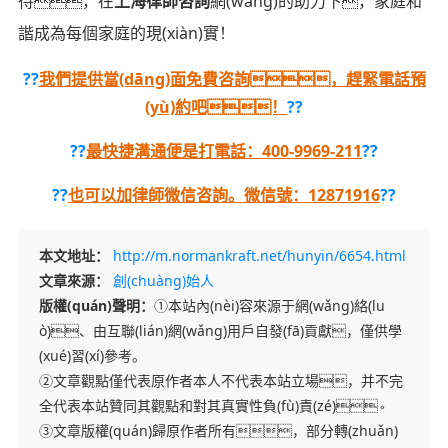
待，在
上海律師咨詢
網(wǎng)的助力下，家庭和
諧成為每個家庭的現(xiàn)實！
??
我們提供當(dāng)面免費咨詢，趕緊電話預
(yù)約吧！
??
??
最快捷溝通便是打電話：400-9969-211
??
??
也可以加律師微信咨詢。微信號：12871916
??
本文地址：
http://m.normankraft.net/hunyin/6654.html
文章來源：
創(chuàng)始人
版權(quán)聲明：
①本站內(nèi)容來源于網(wǎng)絡(lu
ò)、由互聯(lián)網(wǎng)用戶自發(fā)貢獻，僅供學
(xué)習(xí)參考。
②文章觀點僅代表原作者本人不代表本站立場，并不完
全代表本站贊同其觀點和對其真實性負(fù)責(zé)。
③文章版權(quán)歸原作者所有，部分轉(zhuǎn)