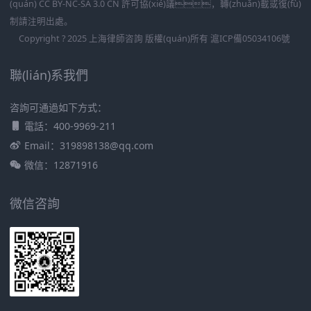
(quán) CC BY-NC-SA 3.0 CN 許可協(xié)議，轉(zhuǎn)載或復(fù)
制請注明出處。
Copyright ? 2025 上海律師咨詢 版權(quán)所有
滬ICP備05034106號
聯(lián)系我們
咨詢可通過如下方式：
電話：400-9969-211
Email：319898138@qq.com
微信：12871916
微信咨詢