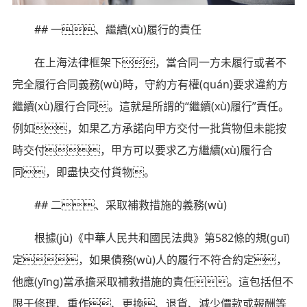
## 一、繼續(xù)履行的責任
在上海法律框架下，當合同一方未履行或者不
完全履行合同義務(wù)時，守約方有權(quán)要求違約方
繼續(xù)履行合同。這就是所謂的“繼續(xù)履行”責任。
例如，如果乙方承諾向甲方交付一批貨物但未能按
時交付，甲方可以要求乙方繼續(xù)履行合
同，即盡快交付貨物。
## 二、采取補救措施的義務(wù)
根據(jù)《中華人民共和國民法典》第582條的規(guī)
定，如果債務(wù)人的履行不符合約定，
他應(yīng)當承擔采取補救措施的責任。這包括但不
限于修理、重作、更換、退貨、減少價款或報酬等