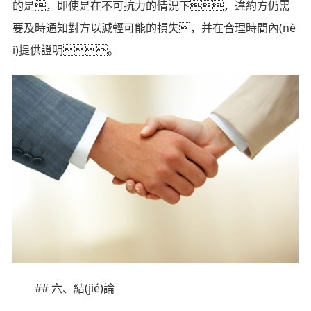
的是，即使是在不可抗力的情況下，違約方仍需
要及時通知對方以減輕可能的損失，并在合理時間內(nè
i)提供證明。
## 六、結(jié)論