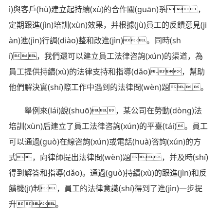
ì)與客戶(hù)建立起持續(xù)的合作關(guān)系，
定期跟進(jìn)培訓(xùn)效果，并根據(jù)員工的反饋意見(ji
àn)進(jìn)行調(diào)整和改進(jìn)。同時(sh
í)，我們還可以建立員工法律咨詢(xún)的渠道，為
員工提供持續(xù)的法律支持和指導(dǎo)，幫助
他們解決實(shí)際工作中遇到的法律問(wèn)題。
舉例來(lái)說(shuō)，某公司在勞動(dòng)法
培訓(xùn)后建立了員工法律咨詢(xún)的平臺(tái)。員工
可以通過(guò)在線咨詢(xún)或電話(huà)咨詢(xún)的方
式，向律師提出法律問(wèn)題，并及時(shí)
得到解答和指導(dǎo)。通過(guò)持續(xù)的跟進(jìn)和反
饋機(jī)制，員工的法律意識(shí)得到了進(jìn)一步提
升。