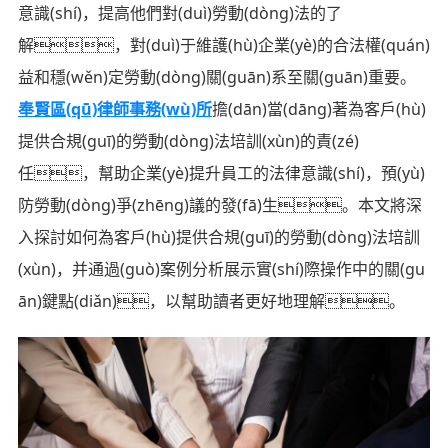
意識(shí)，提高他們對(duì)勞動(dòng)法的了
解，對(duì)于維護(hù)企業(yè)的合法權(quán)
益和穩(wěn)定勞動(dòng)關(guān)系至關(guān)重要。
奉賢區(qū)律師事務(wù)所
擔(dān)當(dāng)著為客戶(hù)
提供合規(guī)的勞動(dòng)法培訓(xùn)的責(zé)
任，幫助企業(yè)提升員工的法律意識(shí)，預(yù)
防勞動(dòng)爭(zhēng)議的發(fā)生。本文將深
入探討如何為客戶(hù)提供合規(guī)的勞動(dòng)法培訓
(xùn)，并通過(guò)案例分析展示實(shí)際操作中的關(gu
ān)鍵點(diǎn)，以幫助讀者更好地理解。