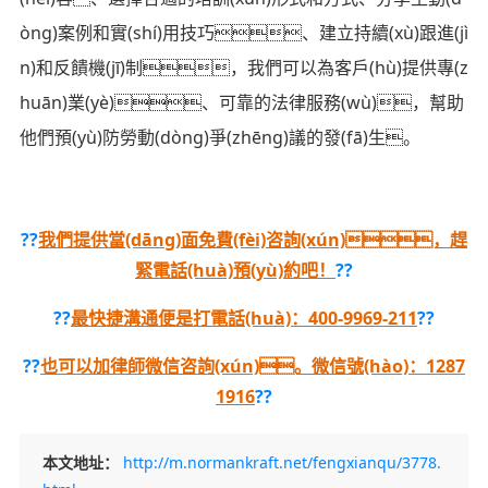
òng)案例和實(shí)用技巧、建立持續(xù)跟進(jì
n)和反饋機(jī)制，我們可以為客戶(hù)提供專(z
huān)業(yè)、可靠的法律服務(wù)，幫助
他們預(yù)防勞動(dòng)爭(zhēng)議的發(fā)生。
??
我們提供當(dāng)面免費(fèi)咨詢(xún)，趕
緊電話(huà)預(yù)約吧！
??
??
最快捷溝通便是打電話(huà)：400-9969-211
??
??
也可以加律師微信咨詢(xún)。微信號(hào)：1287
1916
??
本文地址：
http://m.normankraft.net/fengxianqu/3778.