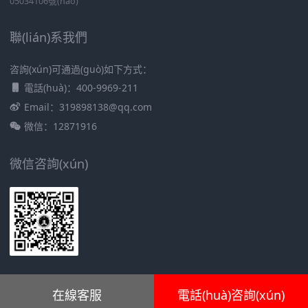
05034106號(hào)
聯(lián)系我們
咨詢(xún)可通過(guò)如下方式：
電話(huà)：400-9969-211
Email：319898138@qq.com
微信：12871916
微信咨詢(xún)
RM新时代投资官网-首页
在線客服
電話(huà)咨詢(xún)